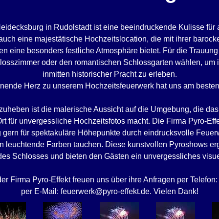
idecksburg in Rudolstadt ist eine beeindruckende Kulisse für
uch eine majestätische Hochzeitslocation, die mit ihrer barock
n eine besonders festliche Atmosphäre bietet. Für die Trauun
losszimmer oder den romantischen Schlossgarten wählen, um 
inmitten historischer Pracht zu erleben.
nende Herz zu unserem Hochzeitsfeuerwerk hat uns am besten 
uheben ist die malerische Aussicht auf die Umgebung, die da
 für unvergessliche Hochzeitsfotos macht. Die Firma Pyro-Effe
 gern für spektakuläre Höhepunkte durch eindrucksvolle Feuer
n leuchtende Farben tauchen. Diese kunstvollen Pyroshows erg
es Schlosses und bieten den Gästen ein unvergessliches visuel
er Firma Pyro-Effekt freuen uns über ihre Anfragen per Telefon
per E-Mail: feuerwerk@pyro-effekt.de. Vielen Dank!