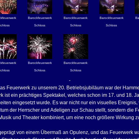
ckfeuerwerk
Barockfeuerwerk
Barockfeuerwerk
Barockfeuerwerk
Ba
Schloss
Schloss
Schloss
Schloss
ckfeuerwerk
Barockfeuerwerk
Barockfeuerwerk
Schloss
Schloss
Schloss
-
as Feuerwerk zu unserem 20. Betriebsjubiläum war der Hamme
 ist ein prächtiges Spektakel, welches schon im 17. und 18. Ja
eiten eingesetzt wurde. Es war nicht nur ein visuelles Ereignis
um der Herrscher und Adeligen zur Schau stellt, sondern die 
Musik und Theater kombiniert, um eine noch größere Wirkung zu
 geprägt von einem Übermaß an Opulenz, und das Feuerwerk war