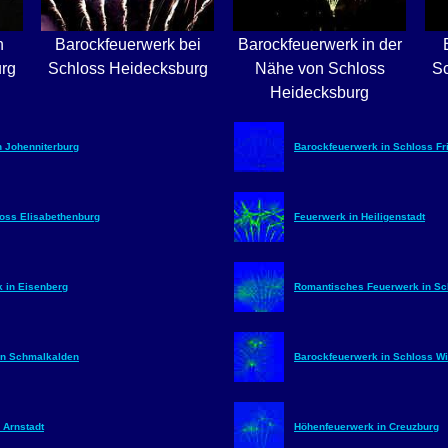
n
Barockfeuerwerk bei
Barockfeuerwerk in der
rg
Schloss Heidecksburg
Nähe von Schloss
Sc
Heidecksburg
 Johenniterburg
Barockfeuerwerk in Schloss Fr
oss Elisabethenburg
Feuerwerk in Heiligenstadt
k in Eisenberg
Romantisches Feuerwerk in Sc
in Schmalkalden
Barockfeuerwerk in Schloss W
 Arnstadt
Höhenfeuerwerk in Creuzburg