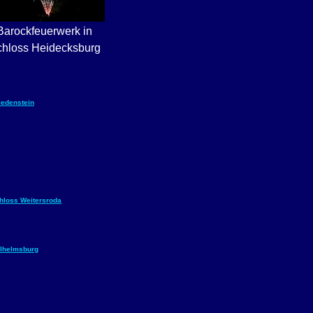
Barockfeuerwerk in
hloss Heidecksburg
iedenstein
hloss Weitersroda
ilhelmsburg