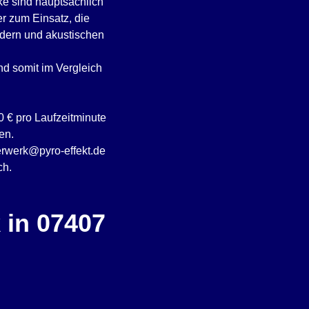
e sind hauptsächlich
r zum Einsatz, die
ldern und akustischen
nd somit im Vergleich
0 € pro Laufzeitminute
en.
uerwerk@pyro-effekt.de
ch.
 in 07407