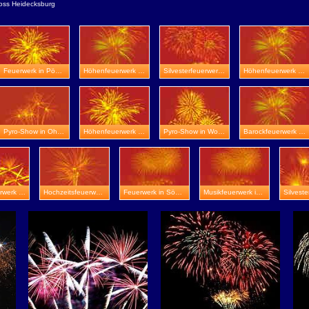
oss Heidecksburg
Feuerwerk in Pößneck
Höhenfeuerwerk in Wasserburg Heldrungen
Silvesterfeuerwerk in Schloss Beichlingen
Höhenfeuerwerk in Mühlhausen
Pyro-Show in Ohrdruf
Höhenfeuerwerk in Schloss Sondershausen
Pyro-Show in Worbis
Barockfeuerwerk in Stadtroda
Barockfeuerwerk in Bad Frankenhausen
Hochzeitsfeuerwerk in Erfurt
Feuerwerk in Sömmerda
Musikfeuerwerk in Ilmenau