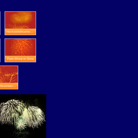
Hochzeitsfeuerwerk in Burg Greifenstein
Pyro-Show in Gera
Silvesterfeuerwerk in Nordhausen