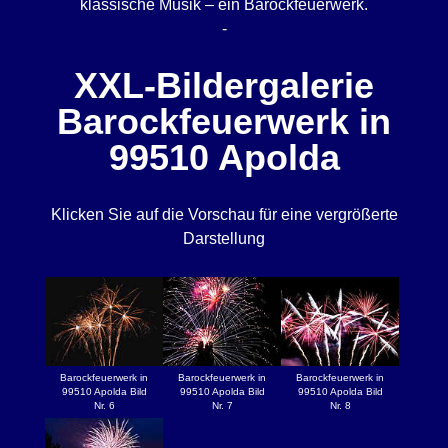
klassische Musik – ein Barockfeuerwerk.
-
XXL-Bildergalerie
Barockfeuerwerk in
99510 Apolda
Klicken Sie auf die Vorschau für eine vergrößerte
Darstellung
Barockfeuerwerk in
Barockfeuerwerk in
Barockfeuerwerk in
99510 Apolda Bild
99510 Apolda Bild
99510 Apolda Bild
Nr. 6
Nr. 7
Nr. 8