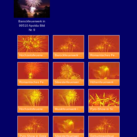
Barockfeuerwerk in
99510 Apolda Bild
Nr. 9
Hochzeitsfeuerwerk in Gotha
Barockfeuerwerk in Schloss Beichlingen
Romantisches Feuerwerk in Schloss Wilhelmsburg
Romantisches Feuerwerk in Weimar
Silvesterfeuerwerk in Schloss Weitersroda
Höhenfeuerwerk in Eisenberg
Hochzeitsfeuerwerk in Burg Posterstein
Musikfeuerwerk in Apolda
Pyro-Show in Schloss Friedenstein
Pyro-Show in Greiz
Silvesterfeuerwerk in Sondershausen
Geburtstagsfeuerwerk in Utzberg