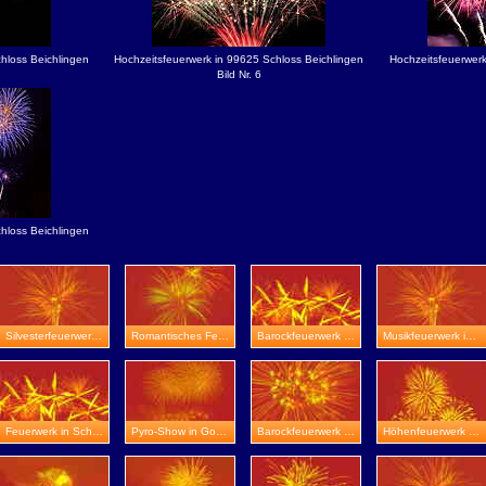
hloss Beichlingen
Hochzeitsfeuerwerk in 99625 Schloss Beichlingen
Hochzeitsfeuerwerk
Bild Nr. 6
hloss Beichlingen
Silvesterfeuerwerk in Gera
Romantisches Feuerwerk in Schmalkalden
Barockfeuerwerk in Ölmühle Eberstedt
Musikfeuerwerk in Burg Greifenstein
Feuerwerk in Schloss Beichlingen
Pyro-Show in Gotha-Boilstädt
Barockfeuerwerk in Eisenberg
Höhenfeuerwerk in Ilmenau