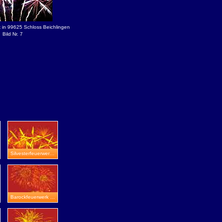
 in 99625 Schloss Beichlingen
Bild Nr. 7
Silvesterfeuerwerk in Wasserburg Heldrungen
Barockfeuerwerk in Johenniterburg