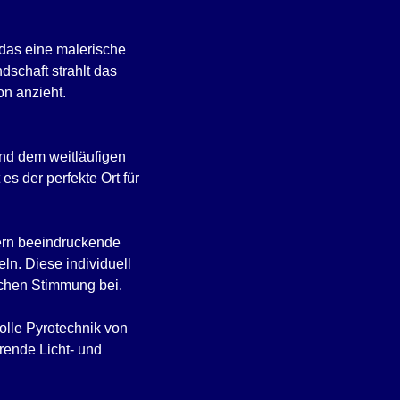
das eine malerische
schaft strahlt das
on anzieht.
und dem weitläufigen
s der perfekte Ort für
gern beeindruckende
ln. Diese individuell
ichen Stimmung bei.
olle Pyrotechnik von
rende Licht- und