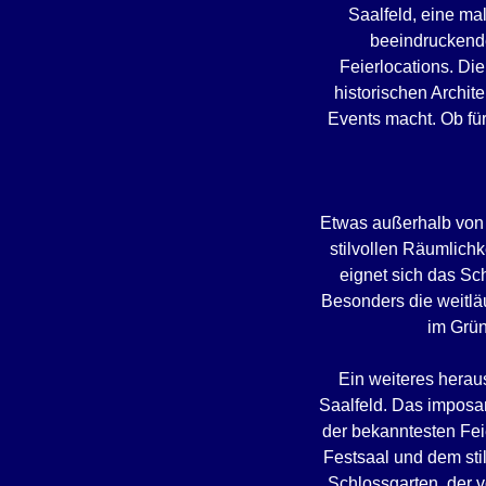
Saalfeld, eine mal
beeindruckende
Feierlocations. Di
historischen Archit
Events macht. Ob für
Etwas außerhalb von S
stilvollen Räumlich
eignet sich das Sc
Besonders die weitlä
im Grün
Ein weiteres herau
Saalfeld. Das imposa
der bekanntesten Fei
Festsaal und dem stil
Schlossgarten, der 