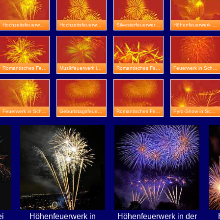
Hochzeitsfeuerwerk in Zeitz
Hochzeitsfeuerwerk in Schloss Weitersroda
Silvesterfeuerwerk in Bad Frankenhausen
Höhenfeuerwerk in Stadtroda
Romantisches Feuerwerk in Saalfeld
Musikfeuerwerk in Talsperre Heyda
Romantisches Feuerwerk in Weimar
Feuerwerk in Schmölln
Feuerwerk in Schloss Herrenbreitungen
Geburtstagsfeuerwerk in Rudolstadt
Romantisches Feuerwerk in Eisenberg
Pyro-Show in Schloss Beichlingen
i
Höhenfeuerwerk in
Höhenfeuerwerk in der