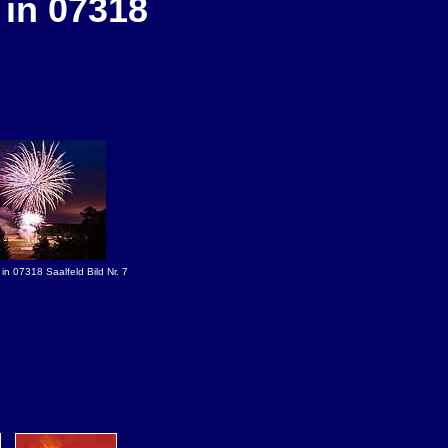
 in 07318
n 07318 Saalfeld Bild Nr. 7