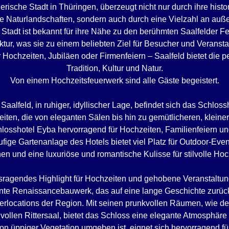
erische Stadt in Thüringen, überzeugt nicht nur durch ihre histo
 Naturlandschaften, sondern auch durch eine Vielzahl an au
e Stadt ist bekannt für ihre Nähe zu den berühmten Saalfelder Fe
ektur, was sie zu einem beliebten Ziel für Besucher und Veranst
 Hochzeiten, Jubiläen oder Firmenfeiern – Saalfeld bietet die 
Tradition, Kultur und Natur.
Von einem Hochzeitsfeuerwerk sind alle Gäste begeistert.
aalfeld, in ruhiger, idyllischer Lage, befindet sich das Schloss
keiten, die von eleganten Sälen bis hin zu gemütlicheren, klein
hlosshotel Eyba hervorragend für Hochzeiten, Familienfeiern u
ufige Gartenanlage des Hotels bietet viel Platz für Outdoor-Ev
en und eine luxuriöse und romantische Kulisse für stilvolle Hoc
sragendes Highlight für Hochzeiten und gehobene Veranstaltun
nte Renaissancebauwerk, das auf eine lange Geschichte zurückb
erlocations der Region. Mit seinen prunkvollen Räumen, wie dem
vollen Rittersaal, bietet das Schloss eine elegante Atmosphäre
von üppiger Vegetation umgeben ist, eignet sich hervorragend f