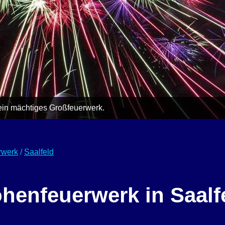
 ein mächtiges Großfeuerwerk.
rwerk
/
Saalfeld
henfeuerwerk in Saalf