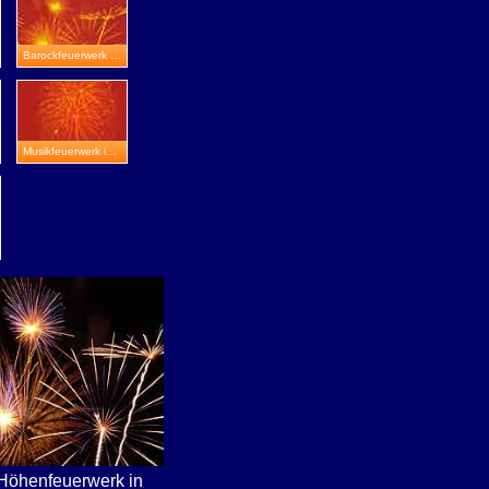
Barockfeuerwerk in Meiningen
Musikfeuerwerk in Bad Langensalza
Höhenfeuerwerk in