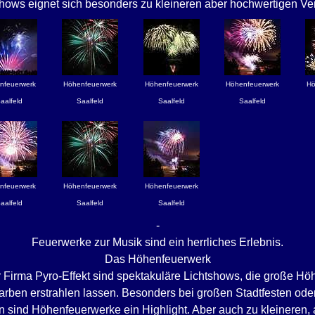
ows eignet sich besonders zu kleineren aber hochwertigen Ve
nfeuerwerk
Höhenfeuerwerk
Höhenfeuerwerk
Höhenfeuerwerk
Hö
aalfeld
Saalfeld
Saalfeld
Saalfeld
nfeuerwerk
Höhenfeuerwerk
Höhenfeuerwerk
aalfeld
Saalfeld
Saalfeld
-
Feuerwerke zur Musik sind ein herrliches Erlebnis.
Das Höhenfeuerwerk
Firma Pyro-Effekt sind spektakuläre Lichtshows, die große Hö
rben erstrahlen lassen. Besonders bei großen Stadtfesten oder
n sind Höhenfeuerwerke ein Highlight. Aber auch zu kleineren, 