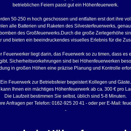
betrieblichen Feiern passt gut ein Höhenfeuerwerk.
rden 50-250 m hoch geschossen und entfalten erst dort ihre vo
en alle Batterien und Raketen des Silvesterfeuerwerks, genau
bomben des Großfeuerwerks.Durch die große Zerlegerhöhe sind
r und bieten ein beeindruckendes visuelles Erlebnis für die Zu
der Feuerwerker liegt darin, das Feuerwerk so zu timen, dass es
ibt. Sicherheitsvorkehrungen sind bei Höhenfeuerwerken beson
ung in großen Höhen eine präzise Planung und Kontrolle erfor
Ein Feuerwerk zur Betriebsfeier begeistert Kollegen und Gäste.
t kann Ihnen ein mächtiges Höhenfeuerwerk ab ca. 300 € pro Lau
Die Laufzeit bestimmen Sie selbst, üblich sind 5-8 Minuten.
hre Anfragen per Telefon: 0162-925 20 41 - oder per E-Mail: fe
-