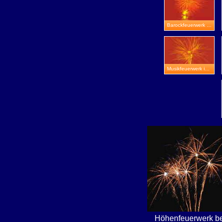
Barockfeuerwerk in Jena
Musikfeuerwerk in Bad Salzungen
Höhenfeuerwerk be