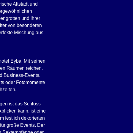
rische Altstadt und
ßergewöhnlichen
engrotten und ihrer
alter von besonderen
perfekte Mischung aus
hotel Eyba. Mit seinen
eren Räumen reichen,
nd Business-Events.
ents oder Fotomomente
hzeiten.
gen ist das Schloss
licken kann, ist eine
 festlich dekorierten
 für große Events. Der
ür Sektempfänge oder