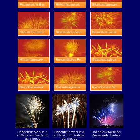
Feuerwerk in Burg Scharfenstein
Höhenfeuerwerk in Veste Wachsenburg
Silvesterfeuerwerk in Burg Greifenstein
Silvesterfeuerwerk in Zeitz
Silvesterfeuerwerk in Worbis
Barockfeuerwerk in Ohrdruf
Höhenfeuerwerk in Gotha-Boilstädt
Romantisches Feuerwerk in Burg Posterstein
Geburtstagsfeuerwerk in Greiz
Barockfeuerwerk in Ilmenau
Geburtstagsfeuerwerk in Rudolstadt
Pyro-Show in Schloss Weitersroda
Höhenfeuerwerk in d
Höhenfeuerwerk in d
Höhenfeuerwerk bei
er Nähe von Zeulenro
er Nähe von Zeulenro
Zeulenroda Triebes
da Triebes
da Triebes