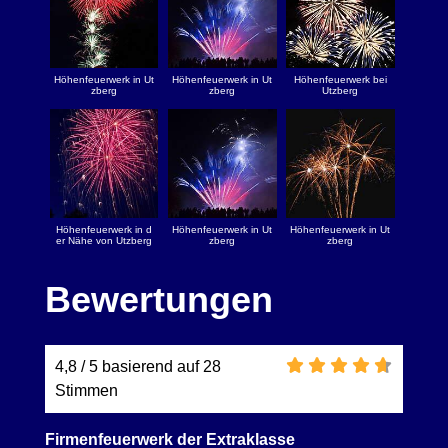
Höhenfeuerwerk in Ut
Höhenfeuerwerk in Ut
Höhenfeuerwerk bei
zberg
zberg
Utzberg
Höhenfeuerwerk in d
Höhenfeuerwerk in Ut
Höhenfeuerwerk in Ut
er Nähe von Utzberg
zberg
zberg
Bewertungen
4,8 / 5 basierend auf 28
Stimmen
Firmenfeuerwerk der Extraklasse