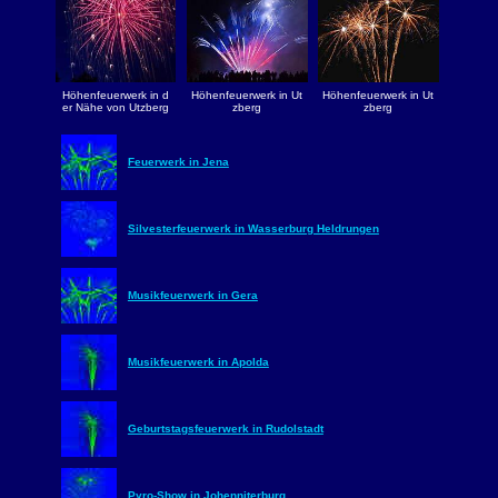
Höhenfeuerwerk in d
Höhenfeuerwerk in Ut
Höhenfeuerwerk in Ut
er Nähe von Utzberg
zberg
zberg
Feuerwerk in Jena
Silvesterfeuerwerk in Wasserburg Heldrungen
Musikfeuerwerk in Gera
Musikfeuerwerk in Apolda
Geburtstagsfeuerwerk in Rudolstadt
Pyro-Show in Johenniterburg