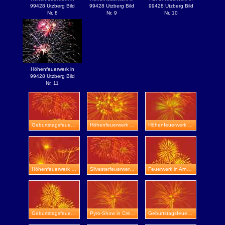
99428 Utzberg Bild
99428 Utzberg Bild
99428 Utzberg Bild
Nr. 8
Nr. 9
Nr. 10
Höhenfeuerwerk in
99428 Utzberg Bild
Nr. 11
Geburtstagsfeuerwerk in Bad Frankenhausen
Höhenfeuerwerk in Stadtroda
Höhenfeuerwerk in Schloss Herrenbreitungen
Höhenfeuerwerk in Sömmerda
Silvesterfeuerwerk in Talsperre Heyda
Feuerwerk in Arnstadt
Geburtstagsfeuerwerk in Schloss Wilhelmsburg
Pyro-Show in Creuzburg
Geburtstagsfeuerwerk in Sondershausen