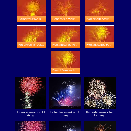
Barockfeuerwerk in Burg Greifenstein
Höhenfeuerwerk in Weimar
Barockfeuerwerk in Kleinfahner
Feuerwerk in Utzberg
Romantisches Feuerwerk in Veste Wachsenburg
Romantisches Feuerwerk in Schmölln
Barockfeuerwerk in Ohrdruf
Höhenfeuerwerk in Ut
Höhenfeuerwerk in Ut
Höhenfeuerwerk bei
zberg
zberg
Utzberg