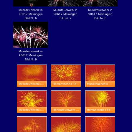
Musikfeuerwerk in
Musikfeuerwerk in
Musikfeuerwerk in
98617 Meiningen
98617 Meiningen
98617 Meiningen
Bild Nr. 6
Bild Nr. 7
Bild Nr. 8
Musikfeuerwerk in
98617 Meiningen
Bild Nr. 9
Musikfeuerwerk in Eisenberg
Romantisches Feuerwerk in Utzberg
Musikfeuerwerk in Schloss Friedenstein
Musikfeuerwerk in Weimar
Höhenfeuerwerk in Sömmerda
Romantisches Feuerwerk in Stadtroda