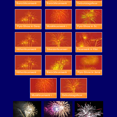
Barockfeuerwerk in Bad Frankenhausen
Barockfeuerwerk in Arnstadt
Geburtstagsfeuerwerk in Talsperre Heyda
Pyro-Show in Gera
Musikfeuerwerk in Heiligenstadt
Pyro-Show in Schmölln
Höhenfeuerwerk in Oppurg
Silvesterfeuerwerk in Suhl
Feuerwerk in Kleinfahner
Höhenfeuerwerk in Naumburg
Barockfeuerwerk in Ilmenau
Pyro-Show in Jena
Musikfeuerwerk in Burg Greifenstein
Geburtstagsfeuerwerk in Greiz