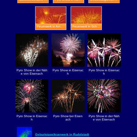
Feuerwerk in Arnstadt
Feuerwerk in Schmalkalden
Pyro Show in der Näh
Pyro Show in Eisenac
Pyro Show in Eisenac
e von Eisenach
h
h
Pyro Show in Eisenac
Pyro Show bei Eisen
Pyro Show in der Näh
h
ach
e von Eisenach
Geburtstagsfeuerwerk in Rudolstadt