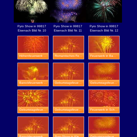
Pyro Show in 99817
Pyro Show in 99817
Pyro Show in 99817
Eisenach Bild Nr. 10
Eisenach Bild Nr. 11
Eisenach Bild Nr. 12
Höhenfeuerwerk in Naumburg
Romantisches Feuerwerk in Zeitz
Feuerwerk in Bad Frankenhausen
Barockfeuerwerk in Schloss Friedenstein
Geburtstagsfeuerwerk in Schloss Weitersroda
Geburtstagsfeuerwerk in Jena
Geburtstagsfeuerwerk in Suhl
Geburtstagsfeuerwerk in Pößneck
Feuerwerk in Schloss Herrenbreitungen
Barockfeuerwerk in Greiz
Pyro-Show in Kleinfahner
Geburtstagsfeuerwerk in Stadtroda