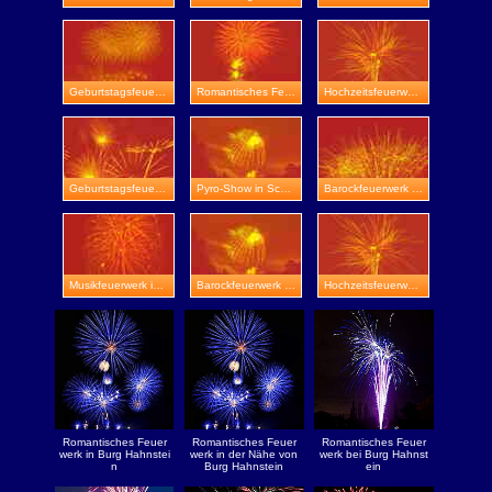
Geburtstagsfeuerwerk in Bad Langensalza
Romantisches Feuerwerk in Greiz
Hochzeitsfeuerwerk in Erfurt
Geburtstagsfeuerwerk in Sondershausen
Pyro-Show in Schloss Friedenstein
Barockfeuerwerk in Mühlhausen
Musikfeuerwerk in Burg Greifenstein
Barockfeuerwerk in Sömmerda
Hochzeitsfeuerwerk in Stadtroda
Romantisches Feuer
Romantisches Feuer
Romantisches Feuer
werk in Burg Hahnstei
werk in der Nähe von
werk bei Burg Hahnst
n
Burg Hahnstein
ein