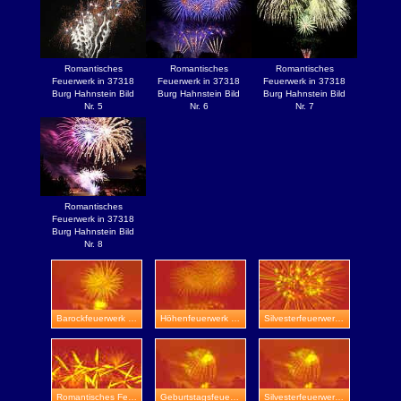
Romantisches
Romantisches
Romantisches
Feuerwerk in 37318
Feuerwerk in 37318
Feuerwerk in 37318
Burg Hahnstein Bild
Burg Hahnstein Bild
Burg Hahnstein Bild
Nr. 5
Nr. 6
Nr. 7
Romantisches
Feuerwerk in 37318
Burg Hahnstein Bild
Nr. 8
Barockfeuerwerk in Johenniterburg
Höhenfeuerwerk in Eisenberg
Silvesterfeuerwerk in Naumburg
Romantisches Feuerwerk in Kleinfahner
Geburtstagsfeuerwerk in Creuzburg
Silvesterfeuerwerk in Worbis