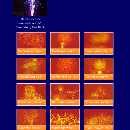
Romantisches
Feuerwerk in 96515
Sonneberg Bild Nr. 9
Feuerwerk in Veste Wachsenburg
Musikfeuerwerk in Eisenach
Feuerwerk in Oppurg
Romantisches Feuerwerk in Apolda
Romantisches Feuerwerk in Schloss Elisabethenburg
Hochzeitsfeuerwerk in Schloss Beichlingen
Geburtstagsfeuerwerk in Zeulenroda-Triebes
Barockfeuerwerk in Mühlhausen
Romantisches Feuerwerk in Johenniterburg
Höhenfeuerwerk in Sondershausen
Musikfeuerwerk in Altenburg
Pyro-Show in Talsperre Heyda