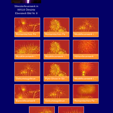
Silvesterfeuerwerk in
99518 Ölmühle
Eberstedt Bild Nr. 8
Romantisches Feuerwerk in Waltershausen
Romantisches Feuerwerk in Wasserburg Heldrungen
Musikfeuerwerk in Veste Wachsenburg
Musikfeuerwerk in Rudolstadt
Musikfeuerwerk in Erfurt
Höhenfeuerwerk in Saalfeld
Geburtstagsfeuerwerk in Schloss Elisabethenburg
Pyro-Show in Sömmerda
Musikfeuerwerk in Oppurg
Barockfeuerwerk in Arnstadt
Geburtstagsfeuerwerk in Eisenberg
Romantisches Feuerwerk in Gera