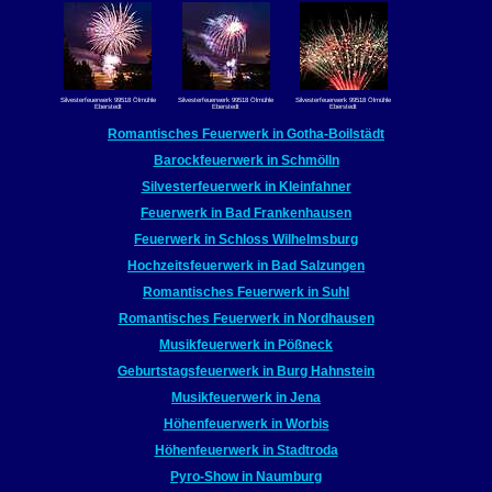
Silvesterfeuerwerk 99518 Ölmühle
Silvesterfeuerwerk 99518 Ölmühle
Silvesterfeuerwerk 99518 Ölmühle
Eberstedt
Eberstedt
Eberstedt
Romantisches Feuerwerk in Gotha-Boilstädt
Barockfeuerwerk in Schmölln
Silvesterfeuerwerk in Kleinfahner
Feuerwerk in Bad Frankenhausen
Feuerwerk in Schloss Wilhelmsburg
Hochzeitsfeuerwerk in Bad Salzungen
Romantisches Feuerwerk in Suhl
Romantisches Feuerwerk in Nordhausen
Musikfeuerwerk in Pößneck
Geburtstagsfeuerwerk in Burg Hahnstein
Musikfeuerwerk in Jena
Höhenfeuerwerk in Worbis
Höhenfeuerwerk in Stadtroda
Pyro-Show in Naumburg