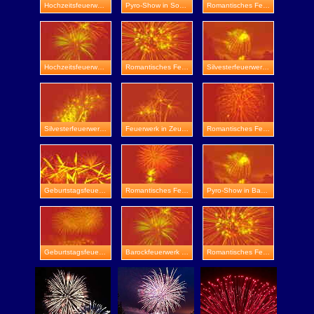
Hochzeitsfeuerwerk in Apolda
Pyro-Show in Sondershausen
Romantisches Feuerwerk in Schloss Heidecksburg
Hochzeitsfeuerwerk in Schloss Friedenstein
Romantisches Feuerwerk in Utzberg
Silvesterfeuerwerk in Ohrdruf
Silvesterfeuerwerk in Gotha-Boilstädt
Feuerwerk in Zeulenroda-Triebes
Romantisches Feuerwerk in Sangerhausen
Geburtstagsfeuerwerk in Stadtroda
Romantisches Feuerwerk in Ilmenau
Pyro-Show in Bad Langensalza
Geburtstagsfeuerwerk in Heiligenstadt
Barockfeuerwerk in Schloss Weitersroda
Romantisches Feuerwerk in Sömmerda