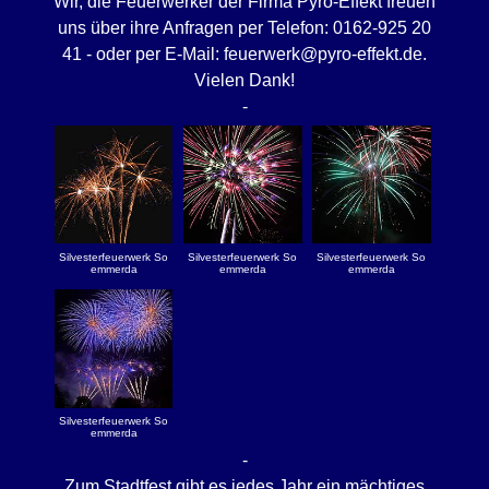
Wir, die Feuerwerker der Firma Pyro-Effekt freuen
uns über ihre Anfragen per Telefon: 0162-925 20
41 - oder per E-Mail: feuerwerk@pyro-effekt.de.
Vielen Dank!
-
Silvesterfeuerwerk So
Silvesterfeuerwerk So
Silvesterfeuerwerk So
emmerda
emmerda
emmerda
Silvesterfeuerwerk So
emmerda
-
Zum Stadtfest gibt es jedes Jahr ein mächtiges